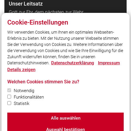
Unser Leitsatz
Gott zur Ehr, dem nächsten zur Wehr
Cookie-Einstellungen
Quicklinks
Wir verwenden Cookies, um Ihnen ein optimales Webseiten-
Erlebnis zu bieten. Mit der Nutzung unserer Webseite stimmen
LFV Bayern
Sie der Verwendung von Cookies zu. Weitere Informationen über
Quicklink intern
die Verwendung von Cookies und wie Sie Ihre Einwilligung für die
Zukunft widerrufen können, finden Sie in unseren
Datenschutzerklärung
Impressum
Datenschutzhinweisen.
Social Media
Details zeigen
Auch unterwegs immer auf dem Laufenden bleiben?
Welchen Cookies stimmen Sie zu?
Bleiben Sie mit uns in Kontakt und vernetzen Sie sich
mit uns!
Notwendig
Funktionalitäten
Statistik
Alle auswählen
© 2026 FF Breitenbrunn e.V.
Auswahl bestätigen
Impressum
|
Datenschutz
|
Cookie-Einstellungen