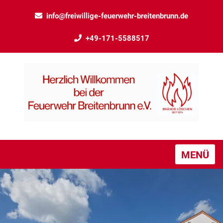
info@freiwillige-feuerwehr-breitenbrunn.de
+49-171-5588517
MENÜ