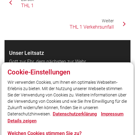
THL 1
Weiter
THL 1 Verkehrsunfall
Unser Leitsatz
Gott zur Ehr, dem nächsten zur Wehr
Cookie-Einstellungen
Quicklinks
Wir verwenden Cookies, um Ihnen ein optimales Webseiten-
Erlebnis zu bieten. Mit der Nutzung unserer Webseite stimmen
LFV Bayern
Sie der Verwendung von Cookies zu. Weitere Informationen über
Quicklink intern
die Verwendung von Cookies und wie Sie Ihre Einwilligung für die
Zukunft widerrufen können, finden Sie in unseren
Datenschutzerklärung
Impressum
Datenschutzhinweisen.
Social Media
Details zeigen
Auch unterwegs immer auf dem Laufenden bleiben?
Welchen Cookies stimmen Sie zu?